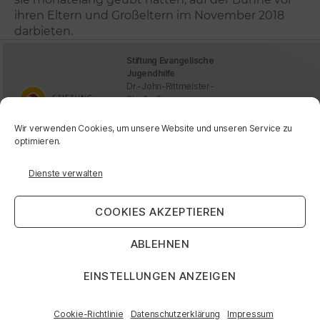
ihren Eltern und Großeltern im November 2018
darbieten.
Stiftung Evangelische
Jugendhilfe
Dr.-John-Rittmeister-
Straße 6
06406 Bernburg (Saale)
info@stejh.de
Wir verwenden Cookies, um unsere Website und unseren Service zu
www.stejh.de
optimieren.
Dienste verwalten
Impressum
Neuigkeit
Datenschutzerklä
en
COOKIES AKZEPTIEREN
rung
Presse
ABLEHNEN
Cookie-Richtlinie
Kontakt
nach
(EU)
oben
EINSTELLUNGEN ANZEIGEN
Cookie-Richtlinie
Datenschutzerklärung
Impressum