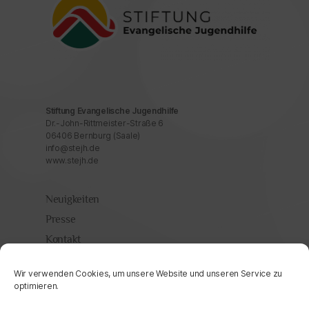
Stiftung Evangelische Jugendhilfe
Dr.-John-Rittmeister-Straße 6
06406 Bernburg (Saale)
info@stejh.de
www.stejh.de
Neuigkeiten
Presse
Kontakt
Wir verwenden Cookies, um unsere Website und unseren Service zu
Impressum
optimieren.
Datenschutzerklärung