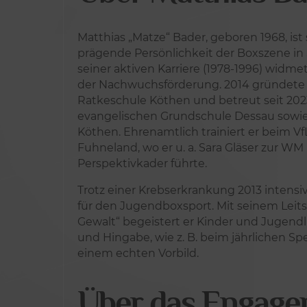
Matthias „Matze“ Bader, geboren 1968, ist 
prägende Persönlichkeit der Boxszene in
seiner aktiven Karriere (1978-1996) widme
der Nachwuchsförderung. 2014 gründete 
Ratkeschule Köthen und betreut seit 202
evangelischen Grundschule Dessau sowie
Köthen. Ehrenamtlich trainiert er beim V
Fuhneland, wo er u. a. Sara Gläser zur W
Perspektivkader führte.
Trotz einer Krebserkrankung 2013 intensi
für den Jugendboxsport. Mit seinem Leit
Gewalt“ begeistert er Kinder und Jugendl
und Hingabe, wie z. B. beim jährlichen S
einem echten Vorbild.
Über das Engag