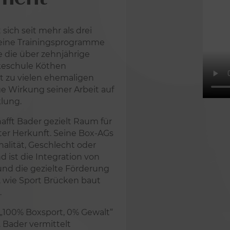
sich seit mehr als drei
Seine Trainingsprogramme
e die über zehnjährige
tkeschule Köthen
kt zu vielen ehemaligen
ge Wirkung seiner Arbeit auf
klung.
afft Bader gezielt Raum für
ter Herkunft. Seine Box-AGs
nalität, Geschlecht oder
 ist die Integration von
und die gezielte Förderung
, wie Sport Brücken baut
.
 „100% Boxsport, 0% Gewalt“
r. Bader vermittelt