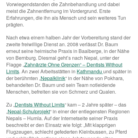
Vorwiegendstanden die Zahnbehandlung und dabei
meist die Zahnentfernung im Vordergrund. Erste
Erfahrungen, die ihn als Mensch und sein weiteres Tun
prägten.
Nach etwa einem halben Jahr der Vorbereitung stand der
zweite freiwillige Dienst an. 2008 verlässt Dr. Baum
erneut seine heimische Praxis in Baalberge, in der Nähe
von Bernburg. Diesmal geht’s nach Nepal, unter der
Flagge „
Zahnärzte Ohne Grenzen“ – Dentists Without
Limits
. An zwei Arbeitsstätten in
Kathmandu
und später in
der berühmten „
Nepalklinik
“ in der Nähe von Pokhara,
behandelten Dr. Baum und sein Team notleidende
Menschen, befreiten sie von Schmerz und Qualen.
Zu „
Dentists Without Limits
“ kam – 2 Jahre später – das
„
Nepal-Schulprojekt
“ in einer der entlegensten Regionen
Nepals – Humla. Auf der Internetseite seiner Praxis
beschreibt er den Einsatz wie folgt: „Mit klapprigen
Flugzeugen, schlecht gefederten Kleinbussen, zu Pferd